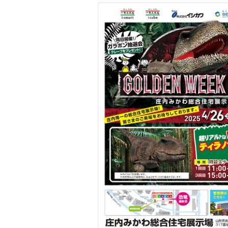
セキスイハイム
イシカワ
一条工務店 i-cube
一条工務店 i-smart