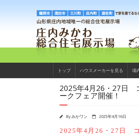
トップ
ハウスメーカーを見る
場
2025年4月26・27
ササキハウス
ークフェア開催！
住友林業
アイ工務店
By
みかワン
2025年4月16日
2025年4月26・27
ミサワホーム